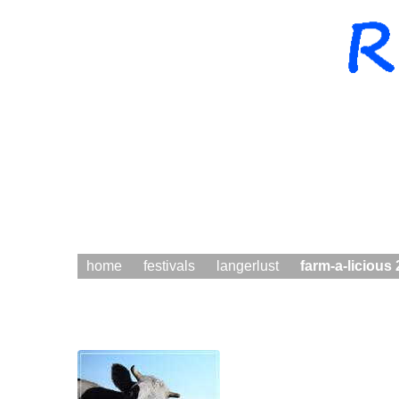
home
festivals
langerlust
farm-a-licious