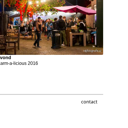
avond
arm-a-licious 2016
contact