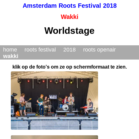
Amsterdam Roots Festival 2018
Wakki
Worldstage
home
roots festival
2018
roots openair
wakki
klik op de foto's om ze op schermformaat te zien.